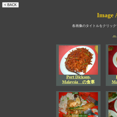
Image 
各画像のタイトルをクリック
←
Port Dickson,
Malaysia の食事
M