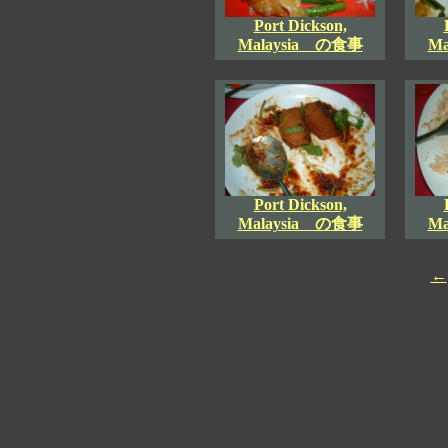
Port Dickson,
Malaysia の食事
M
Port Dickson,
Malaysia の食事
M
←