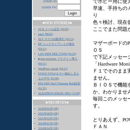
でホビー用に使
ADMIN ID:
早速、手持ちの
ADMIN PW:
り
色々検討、現在
■NEW ENTRIES■
ここでまた問題
OCN メール設定 (03/03)
sate2 (08/02)
XLS マクロ自動実行 (03/15)
マザーボードのP
HP シンクライアントの場合
(03/12)
ＯＳ
LAN DISK HDL-T2WH (01/23)
で下記メッセー
■yum-priorities プラグイン導入
「Hardware Monito
(04/15)
WordPress install (04/14)
Ｆ１でそのまま
EVIAN.SYSがエラー検出し立ち
ません。
上げ不可 (02/09)
MSI K8N Neo2 Platinum Raid設定
ＢＩＯＳで機能
(01/25)
か、わかりませ
ALBATRON KM18G PRO (12/28)
毎回このメッセ
■ARCHIVES■
す。
2026年03月(1件)
2025年08月(1件)
2025年03月(2件)
とりあえず、PO
2024年01月(1件)
ＦＡＮ
2010年04月(2件)