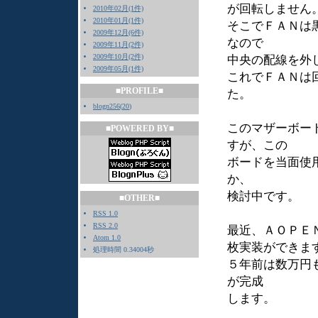
が回転しません
2010年02月(1件)
2010年01月(1件)
そこでＦＡＮは
2009年12月(6件)
なので
2009年11月(2件)
2009年10月(2件)
中央の配線を外
2009年05月(1件)
これでＦＡＮは
■PROFILE■
た。
blogn256
(
20
)
このマザーボー
■POWERED BY■
すが、この
ボードを当面使
か、
検討中です。
■OTHER■
RSS 1.0
RSS 2.0
最近、ＡＯＰＥ
Atom 1.0
枚実装ができま
処理時間 0.34004秒
５年前は数万円
が完成
します。