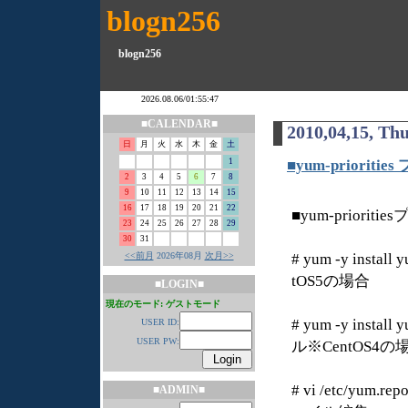
blogn256
blogn256
■CALENDAR■
2010,04,15, Th
日
月
火
水
木
金
土
1
■yum-priorit
2
3
4
5
6
7
8
9
10
11
12
13
14
15
16
17
18
19
20
21
22
■yum-priorit
23
24
25
26
27
28
29
30
31
<<前月
2026年08月
次月>>
# yum -y insta
tOS5の場合
■LOGIN■
現在のモード: ゲストモード
# yum -y instal
USER ID:
USER PW:
ル※CentOS4の
# vi /etc/yu
■ADMIN■