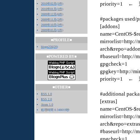
priority=1 ←
2010年02月(1件)
2010年01月(1件)
2009年12月(6件)
#packages used/pr
2009年11月(2件)
2009年10月(2件)
[addons]
2009年05月(1件)
name=CentOS-$re
■PROFILE■
mirrorlist=http:/
blogn256
(
20
)
arch&repo=addo
#baseurl=http://m
■POWERED BY■
gpgcheck=1
gpgkey=http://mi
priority=1 ←
■OTHER■
#additional packa
RSS 1.0
RSS 2.0
[extras]
Atom 1.0
name=CentOS-$rel
処理時間 0.348019秒
mirrorlist=http:/
arch&repo=extra
#baseurl=http://m
gpgcheck=1