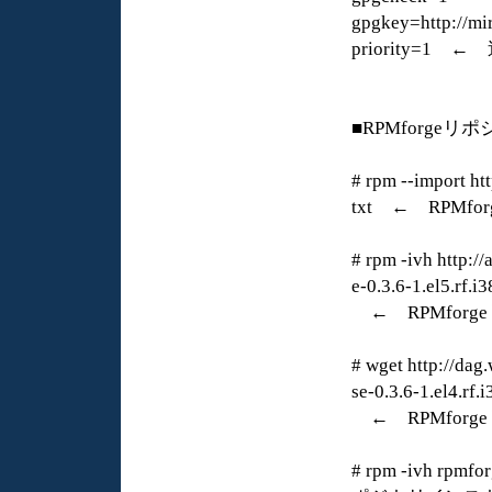
gpgkey=http://mi
priority=1 ←
■RPMforgeリ
# rpm --import h
txt ← RPMf
# rpm -ivh http:/
e-0.3.6-1.el5.rf.i
← RPMforg
# wget http://dag
se-0.3.6-1.el4.rf.
← RPMforg
# rpm -ivh rpmf