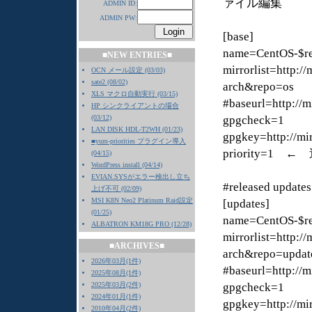
ァイル編集
ADMIN ID:
ADMIN PW:
[base]
name=CentOS-$rel
■NEW ENTRIES■
mirrorlist=http:/
OCN メール設定 (03/03)
sate2 (08/02)
arch&repo=os
XLS マクロ自動実行 (03/15)
#baseurl=http://m
HP シンクライアントの場合
(03/12)
gpgcheck=1
LAN DISK HDL-T2WH (01/23)
gpgkey=http://mi
■yum-priorities プラグイン導入
priority=1 ←
(04/15)
WordPress install (04/14)
EVIAN.SYSがエラー検出し立ち
#released updates
上げ不可 (02/09)
MSI K8N Neo2 Platinum Raid設定
[updates]
(01/25)
name=CentOS-$rel
ALBATRON KM18G PRO (12/28)
mirrorlist=http:/
■ARCHIVES■
arch&repo=updat
2026年03月(1件)
#baseurl=http://m
2025年08月(1件)
2025年03月(2件)
gpgcheck=1
2024年01月(1件)
gpgkey=http://mi
2010年04月(2件)