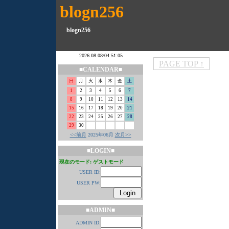
blogn256
blogn256
PAGE TOP ↑
■CALENDAR■
日
月
火
水
木
金
土
1
2
3
4
5
6
7
8
9
10
11
12
13
14
15
16
17
18
19
20
21
22
23
24
25
26
27
28
29
30
<<前月
2025年06月
次月>>
■LOGIN■
現在のモード: ゲストモード
USER ID:
USER PW:
■ADMIN■
ADMIN ID: