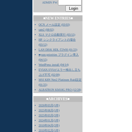
ADMIN PW:
■NEW ENTRIES■
OCN メール設定 (03/03)
sate2 (08/02)
XLS マクロ自動実行 (03/15)
HP シンクライアントの場合
(03/12)
LAN DISK HDL-T2WH (01/23)
■yum-priorities プラグイン導入
(04/15)
WordPress install (04/14)
EVIAN.SYSがエラー検出し立ち
上げ不可 (02/09)
MSI K8N Neo2 Platinum Raid設定
(01/25)
ALBATRON KM18G PRO (12/28)
■ARCHIVES■
2026年03月(1件)
2025年08月(1件)
2025年03月(2件)
2024年01月(1件)
2010年04月(2件)
2010年02月(1件)