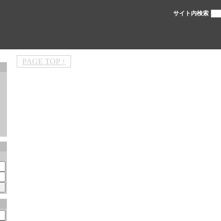
サイト内検索
PAGE TOP ↑