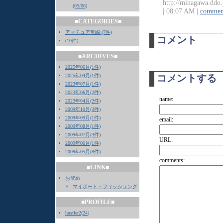
| http://minagawa.ddo
(05/06)
|
| 08:07 AM |
comment
■CATEGORIES■
アマチュア無線 (7件)
コメント
(10件)
■ARCHIVES■
2025年06月(1件)
2025年04月(1件)
コメントする
2023年07月(1件)
2023年06月(2件)
name:
2023年04月(2件)
2009年10月(3件)
2009年09月(1件)
email:
2009年08月(1件)
2009年07月(3件)
URL:
2009年06月(1件)
2009年05月(8件)
comments:
■LINK■
お奨め
マイボート・フィッシュング
■PROFILE■
hustler2
(
24
)