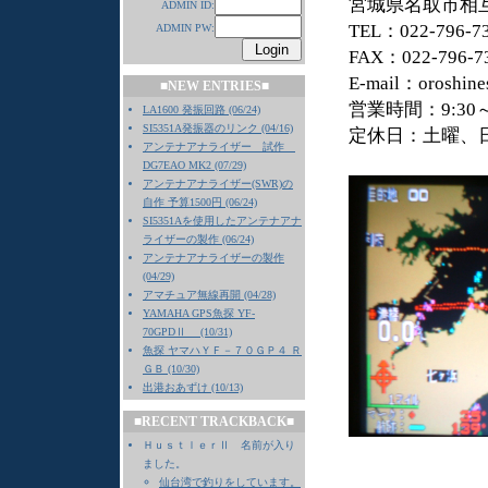
宮城県名取市相互台
ADMIN ID:
TEL：022-796-7
ADMIN PW:
FAX：022-796-7
E-mail：oroshine
■NEW ENTRIES■
営業時間：9:30～
LA1600 発振回路 (06/24)
SI5351A発振器のリンク (04/16)
定休日：土曜
アンテナアナライザー 試作
DG7EAO MK2 (07/29)
アンテナアナライザー(SWR)の
自作 予算1500円 (06/24)
SI5351Aを使用したアンテナアナ
ライザーの製作 (06/24)
アンテナアナライザーの製作
(04/29)
アマチュア無線再開 (04/28)
YAMAHA GPS魚探 YF-
70GPDⅡ (10/31)
魚探 ヤマハＹＦ－７０ＧＰ４ Ｒ
ＧＢ (10/30)
出港おあずけ (10/13)
■RECENT TRACKBACK■
ＨｕｓｔｌｅｒⅡ 名前が入り
ました。
仙台湾で釣りをしています。