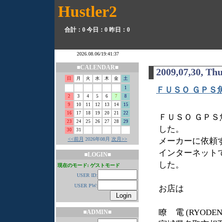
Hustler2
合計：0
今日：0
昨日：0
■CALENDAR■
2009,07,30, Th
日
月
火
水
木
金
土
1
ＦＵＳＯ ＧＰＳ
2
3
4
5
6
7
8
9
10
11
12
13
14
15
16
17
18
19
20
21
22
ＦＵＳＯ ＧＰ
23
24
25
26
27
28
29
した。
30
31
<<前月
2026年08月
次月>>
メーカーに依頼す
インターネットで
■LOGIN■
した。
現在のモード: ゲストモード
USER ID:
USER PW:
お店は
瞭 電 (RYOD
■ADMIN■