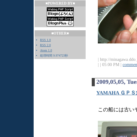
■POWERED BY■
■OTHER■
RSS 1.0
RSS 2.0
Atom 1.0
処理時間 9.974723秒
| http://minagawa.ddo.
|
| 05:00 PM |
comment
2009,05,05, Tu
YAMAHA ＧＰ
この船には古い