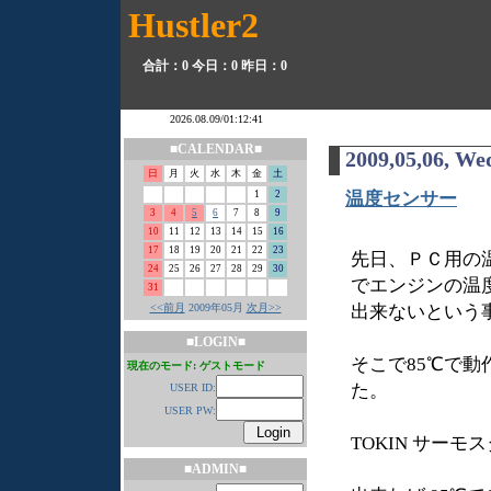
Hustler2
合計：0
今日：0
昨日：0
■CALENDAR■
2009,05,06, We
日
月
火
水
木
金
土
1
2
温度センサー
3
4
5
6
7
8
9
10
11
12
13
14
15
16
17
18
19
20
21
22
23
先日、ＰＣ用の
24
25
26
27
28
29
30
でエンジンの温
31
<<前月
2009年05月
次月>>
出来ないという
■LOGIN■
そこで85℃で
現在のモード: ゲストモード
た。
USER ID:
USER PW:
TOKIN サーモ
■ADMIN■