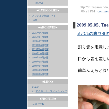
(05/06)
| http://minagawa.ddo.
■CATEGORIES■
|
| 06:21 PM |
comment
アマチュア無線 (7件)
(10件)
2009,05,05, Tu
■ARCHIVES■
2025年06月(1件)
メバルの腹ワタ
2025年04月(1件)
2023年07月(1件)
2023年06月(2件)
割り箸を用意し
2023年04月(2件)
2009年10月(3件)
2009年09月(1件)
口から箸を差し
2009年08月(1件)
2009年07月(3件)
簡単んえらと腹
2009年06月(1件)
2009年05月(8件)
■LINK■
お奨め
マイボート・フィッシュング
■PROFILE■
hustler2
(
24
)