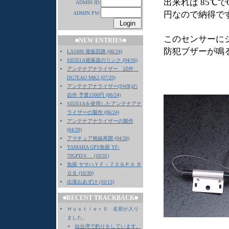
出来れば 85℃
ADMIN ID:
円なので納得で
ADMIN PW:
このセンサーに
■NEW ENTRIES■
防犯ブザーが鳴
LA1600 発振回路 (06/24)
SI5351A発振器のリンク (04/16)
アンテナアナライザー 試作
DG7EAO MK2 (07/29)
アンテナアナライザー(SWR)の
自作 予算1500円 (06/24)
SI5351Aを使用したアンテナアナ
ライザーの製作 (06/24)
アンテナアナライザーの製作
(04/29)
アマチュア無線再開 (04/28)
YAMAHA GPS魚探 YF-
70GPDⅡ (10/31)
魚探 ヤマハＹＦ－７０ＧＰ４ Ｒ
ＧＢ (10/30)
出港おあずけ (10/13)
■RECENT TRACKBACK■
ＨｕｓｔｌｅｒⅡ 名前が入り
ました。
仙台湾で釣りをしています。