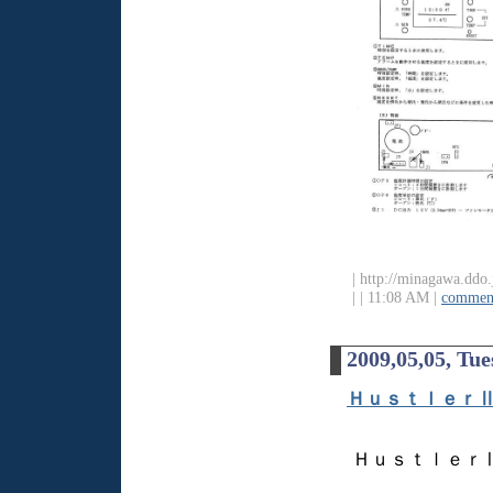
| http://minagawa.ddo.
|
| 11:08 AM |
comment
2009,05,05, Tu
Ｈｕｓｔｌｅｒ
Ｈｕｓｔｌｅｒ