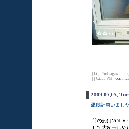
| http://minagawa.ddo.
|
| 02:33 PM |
comment
2009,05,05, Tu
温度計買いまし
前の船はVOL
して大変苦しめ