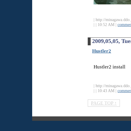
| http://minagawa.ddo.
|
| 10:52 AM |
comment
2009,05,05, Tu
Hustler2
Hustler2 install
| http://minagawa.ddo.
|
| 10:43 AM |
comment
PAGE TOP ↑