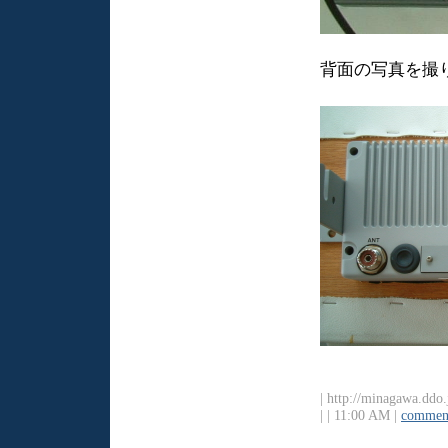
背面の写真を撮
| http://minagawa.ddo.
|
| 11:00 AM |
comment