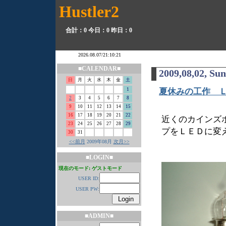
Hustler2
合計：0
今日：0
昨日：0
■CALENDAR■
2009,08,02, Su
日
月
火
水
木
金
土
1
夏休みの工作 
2
3
4
5
6
7
8
9
10
11
12
13
14
15
16
17
18
19
20
21
22
近くのカインズ
23
24
25
26
27
28
29
プをＬＥＤに変
30
31
<<前月
2009年08月
次月>>
■LOGIN■
現在のモード: ゲストモード
USER ID:
USER PW:
■ADMIN■