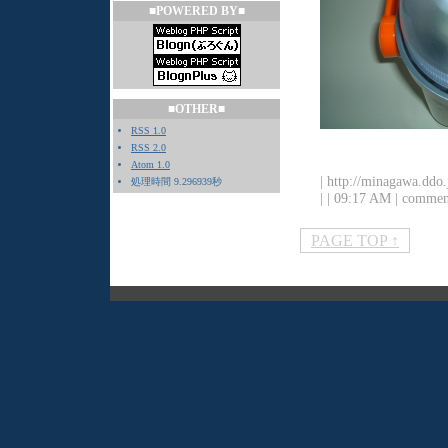
■POWERED BY■
■OTHER■
RSS 1.0
RSS 2.0
Atom 1.0
| http://minagawa.ddo
処理時間 9.296939秒
|
| 09:17 AM | commen
PAGE TOP ↑