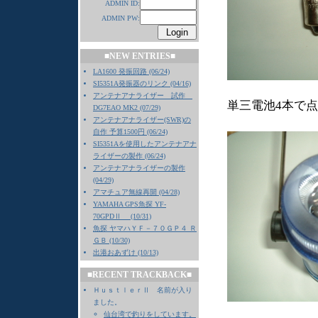
ADMIN ID:
ADMIN PW:
■NEW ENTRIES■
LA1600 発振回路 (06/24)
SI5351A発振器のリンク (04/16)
アンテナアナライザー 試作
単三電池4本で
DG7EAO MK2 (07/29)
アンテナアナライザー(SWR)の
自作 予算1500円 (06/24)
SI5351Aを使用したアンテナアナ
ライザーの製作 (06/24)
アンテナアナライザーの製作
(04/29)
アマチュア無線再開 (04/28)
YAMAHA GPS魚探 YF-
70GPDⅡ (10/31)
魚探 ヤマハＹＦ－７０ＧＰ４ Ｒ
ＧＢ (10/30)
出港おあずけ (10/13)
■RECENT TRACKBACK■
ＨｕｓｔｌｅｒⅡ 名前が入り
ました。
仙台湾で釣りをしています。