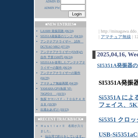
ADMIN ID:
ADMIN PW:
■NEW ENTRIES■
| http://minagawa.ddo
LA1600 発振回路 (06/24)
|
アマチュア無線
| 1
SI5351A発振器のリンク (04/16)
アンテナアナライザー 試作
DG7EAO MK2 (07/29)
アンテナアナライザー(SWR)の
2025,04,16, We
自作 予算1500円 (06/24)
SI5351Aを使用したアンテナアナ
SI5351A発振器
ライザーの製作 (06/24)
アンテナアナライザーの製作
(04/29)
SI5351A発
アマチュア無線再開 (04/28)
YAMAHA GPS魚探 YF-
70GPDⅡ (10/31)
Si5351A に
魚探 ヤマハＹＦ－７０ＧＰ４ Ｒ
フェイス、5KH
ＧＢ (10/30)
出港おあずけ (10/13)
Si5351 
■RECENT TRACKBACK■
ＨｕｓｔｌｅｒⅡ 名前が入り
ました。
USB-Si5351aC
仙台湾で釣りをしています。