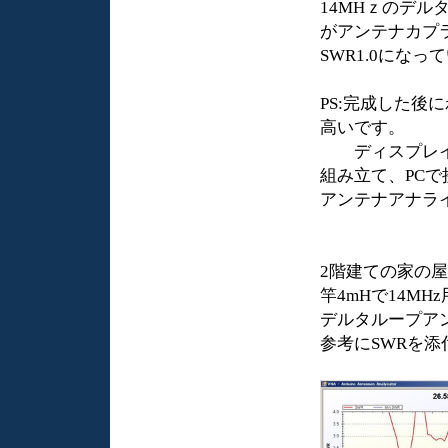
14MHｚのデル
がアンテナカプ
SWR1.0にな
PS:完成した後
高いです。
ディスプレイを外
組み立て、PCで接
アンテナアナラ
2階建ての家の
竿4mHで14MH
デルタループア
参考にSWRを添