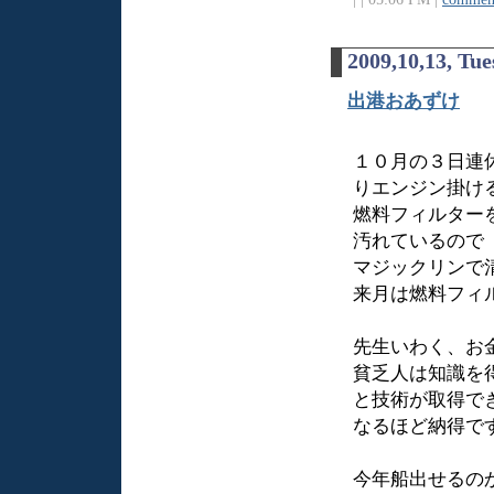
2009,10,13, Tu
出港おあずけ
１０月の３日連
りエンジン掛け
燃料フィルター
汚れているので
マジックリンで
来月は燃料フィ
先生いわく、お
貧乏人は知識を
と技術が取得で
なるほど納得で
今年船出せるの