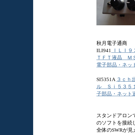
秋月電子通商
ILI941
ＩＬＩ９
ＴＦＴ液晶 ＭＳ
電子部品・ネット通販 (
SI5351A
３ｃｈ
ル Ｓｉ５３５１
子部品・ネット通販 (a
スタンドアロン
のソフトを接続
全体のSWRが