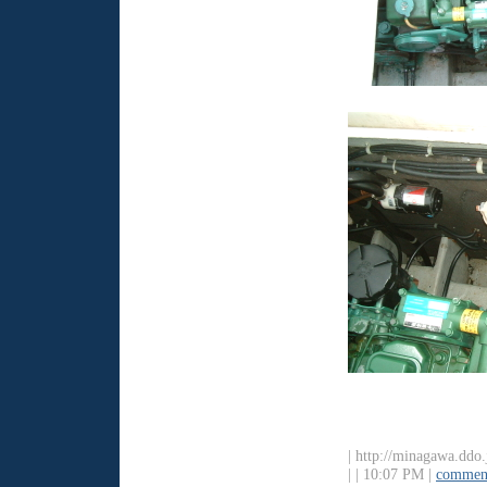
| http://minagawa.ddo
|
| 10:07 PM |
comment