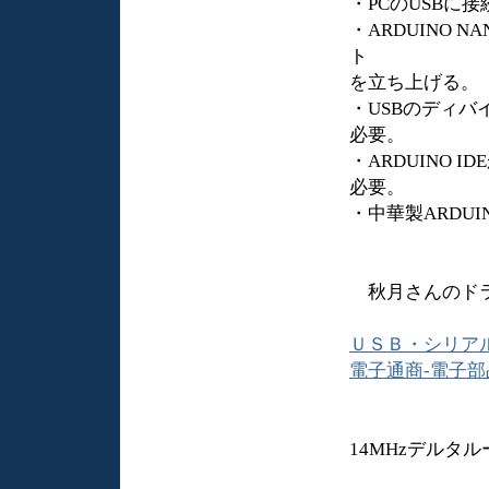
・PCのUSBに
・ARDUINO 
ト
を立ち上げる。
・USBのディ
必要。
・ARDUINO
必要。
・中華製ARDUI
秋月さんのドラ
ＵＳＢ・シリアル
電子通商-電子部品・ネ
14MHzデルタ