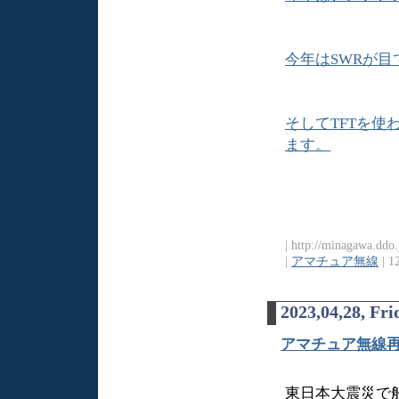
今年はSWRが
そしてTFTを使
ます。
| http://minagawa.ddo
|
アマチュア無線
| 1
2023,04,28, Fri
アマチュア無線
東日本大震災で