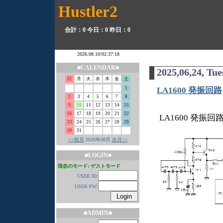
Hustler2
合計：0
今日：0
昨日：0
■CALENDAR■
2025,06,24, Tu
日
月
火
水
木
金
土
1
LA1600 発振回路
2
3
4
5
6
7
8
9
10
11
12
13
14
15
16
17
18
19
20
21
22
LA1600 発振回
23
24
25
26
27
28
29
30
31
<<前月
2026年08月
次月>>
■LOGIN■
現在のモード: ゲストモード
USER ID:
USER PW:
■ADMIN■