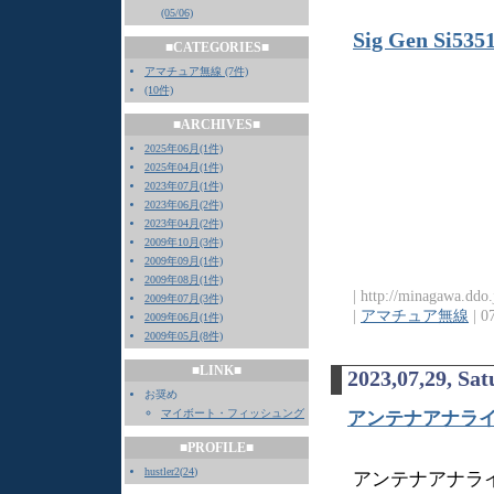
(05/06)
Sig Gen Si535
■CATEGORIES■
アマチュア無線 (7件)
(10件)
■ARCHIVES■
2025年06月(1件)
2025年04月(1件)
2023年07月(1件)
2023年06月(2件)
2023年04月(2件)
2009年10月(3件)
2009年09月(1件)
2009年08月(1件)
| http://minagawa.ddo
2009年07月(3件)
|
アマチュア無線
| 0
2009年06月(1件)
2009年05月(8件)
■LINK■
2023,07,29, Sa
お奨め
マイボート・フィッシュング
アンテナアナライザ
■PROFILE■
hustler2
(
24
)
アンテナアナライ