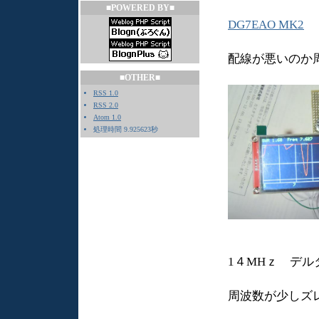
■POWERED BY■
DG7EAO MK2
配線が悪いのか
■OTHER■
RSS 1.0
RSS 2.0
Atom 1.0
処理時間 9.925623秒
1４MHｚ デル
周波数が少しズ