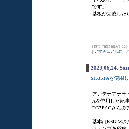
です。
基板が完成した
| http://minagawa.ddo
|
アマチュア無線
| 0
2023,06,24, Sa
SI5351Aを
アンテナアナライ
Aを使用した記
DG7EAOさん
基本はK6BEZさ
ペアンプを省略