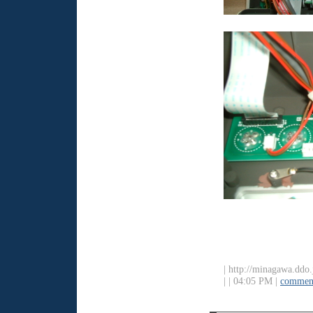
| http://minagawa.ddo
|
| 04:05 PM |
comment