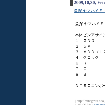
2009,10,30, Fri
魚探 ヤマハＹＦ
魚探 ヤマハＹＦ
本体ピンアサイ
１．ＧＮＤ
２．５Ｖ
３．ＶＤＤ（１
４．クロック
６．Ｒ
７．Ｇ
８．Ｂ
ＮＴＳＣコンポ
| http://minagawa.ddo
|
| 05:06 PM |
comment