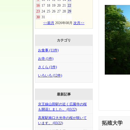
16
17
18
19
20
21
22
23
24
25
26
27
28
29
30
31
<<前月
2026年08月
次月>>
カテゴリ
お食事 (11件)
お寺 (1件)
さくら (1件)
いろいろ (12件)
最新記事
京王線山田駅の近く広園寺の桜
も開花しました。 (03/22)
高尾駅南口大光寺の桜が咲いて
拓殖大学
います。 (03/22)