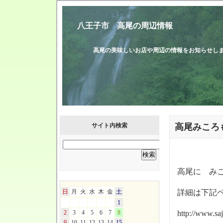
八王子市 高尾の周辺情報
高尾の美味しいお店や周辺の情報をお知
サイト内検索
高尾みころ
高尾に み
日
月
火
水
木
金
土
詳細は下記
1
2
3
4
5
6
7
8
http://www.saj
9
10
11
12
13
14
15