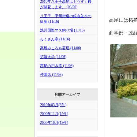
2010年八王子高尾はもうすぐ桜
が開花します。 (03/20)
八王子 甲州街道の銀杏並木の
高尾には拓
紅葉 (11/16)
浅川国際マス釣り場 (11/16)
商学部・政
ろくざん亭 (11/16)
高尾みころも霊塔 (11/06)
拓殖大学 (11/06)
高尾の用水路 (11/03)
沖電気 (11/03)
月間アーカイブ
2010年03月(3件)
2009年11月(15件)
2009年10月(13件)