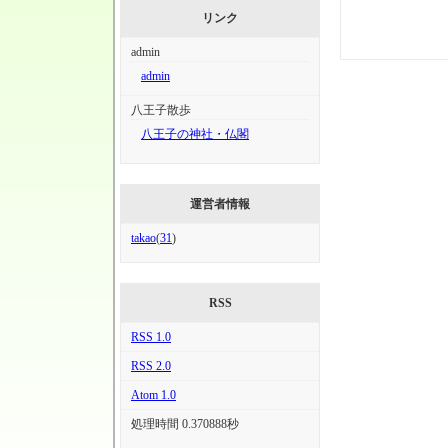
リンク
admin
admin
八王子散歩
八王子の神社・仏閣
運営者情報
takao
(
31
)
RSS
RSS 1.0
RSS 2.0
Atom 1.0
処理時間 0.370888秒