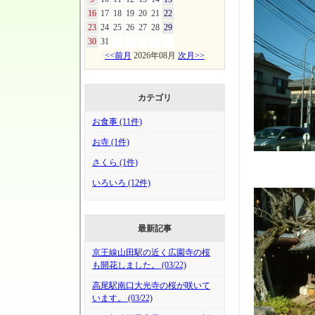
16
17
18
19
20
21
22
23
24
25
26
27
28
29
30
31
<<前月
2026年08月
次月>>
カテゴリ
お食事 (11件)
お寺 (1件)
さくら (1件)
いろいろ (12件)
最新記事
京王線山田駅の近く広園寺の桜
も開花しました。 (03/22)
高尾駅南口大光寺の桜が咲いて
います。 (03/22)