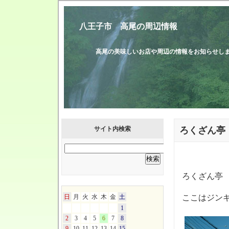
八王子市 高尾の周辺情報
高尾の美味しいお店や周辺の情報をお知
サイト内検索
ろくざん亭
ろくざん亭
日
月
火
水
木
金
土
ここはジン
1
2
3
4
5
6
7
8
9
10
11
12
13
14
15