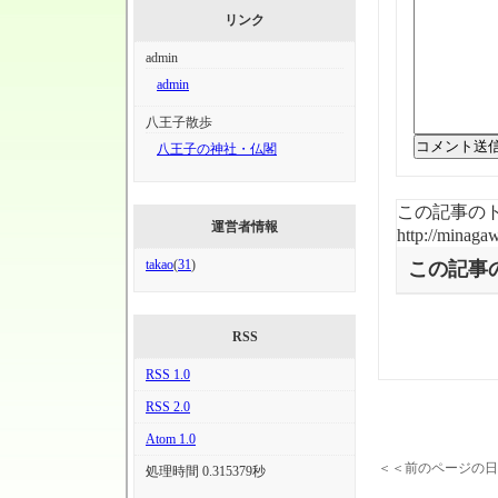
リンク
admin
admin
八王子散歩
八王子の神社・仏閣
この記事のト
運営者情報
http://minaga
takao
(
31
)
この記事
RSS
RSS 1.0
RSS 2.0
Atom 1.0
＜＜前のページの日
処理時間 0.315379秒