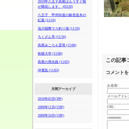
2010年八王子高尾はもうすぐ桜
が開花します。 (03/20)
八王子 甲州街道の銀杏並木の
紅葉 (11/16)
浅川国際マス釣り場 (11/16)
ろくざん亭 (11/16)
高尾みころも霊塔 (11/06)
拓殖大学 (11/06)
この記事
高尾の用水路 (11/03)
沖電気 (11/03)
コメントを
お名前:
月間アーカイブ
メールアドレ
2010年03月(3件)
URL:
2009年11月(15件)
2009年10月(13件)
comments: