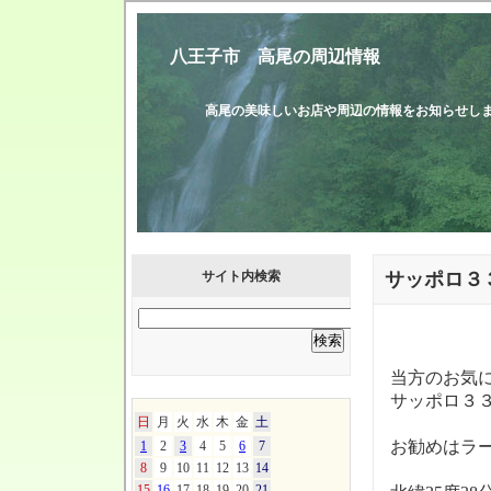
八王子市 高尾の周辺情報
高尾の美味しいお店や周辺の情報をお知
サイト内検索
サッポロ３
当方のお気
サッポロ３
日
月
火
水
木
金
土
お勧めはラ
1
2
3
4
5
6
7
8
9
10
11
12
13
14
15
16
17
18
19
20
21