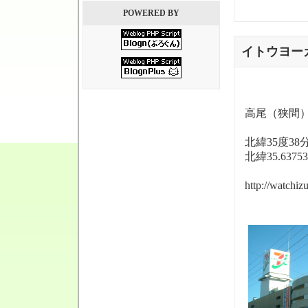
POWERED BY
イトウヨー
高尾（狭間
北緯35度38
北緯35.6375
http://watchi