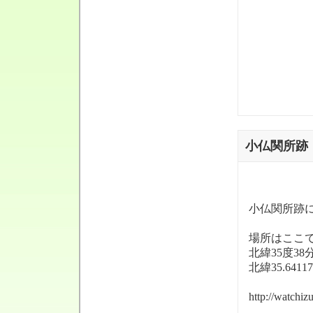
小仏関所跡
小仏関所跡
場所はここ
北緯35度38
北緯35.6411
http://watchi