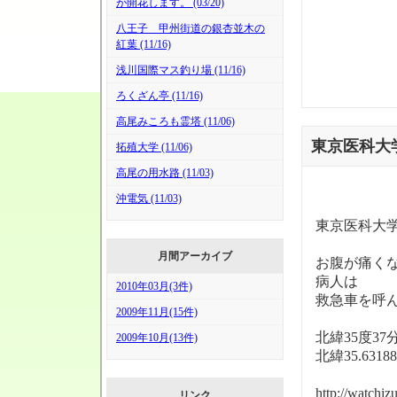
が開花します。 (03/20)
八王子 甲州街道の銀杏並木の
紅葉 (11/16)
浅川国際マス釣り場 (11/16)
ろくざん亭 (11/16)
高尾みころも霊塔 (11/06)
東京医科大
拓殖大学 (11/06)
高尾の用水路 (11/03)
沖電気 (11/03)
東京医科大
月間アーカイブ
お腹が痛く
病人は
2010年03月(3件)
救急車を呼
2009年11月(15件)
北緯35度37
2009年10月(13件)
北緯35.6318
http://watchi
リンク