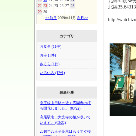
北緯35度38
22
23
24
25
26
27
28
北緯35.6431
29
30
<<前月
2009年11月
次月>>
http://watchi
カテゴリ
お食事 (11件)
お寺 (1件)
さくら (1件)
いろいろ (12件)
最新記事
京王線山田駅の近く広園寺の桜
も開花しました。 (03/22)
高尾駅南口大光寺の桜が咲いて
います。 (03/22)
2010年八王子高尾はもうすぐ桜