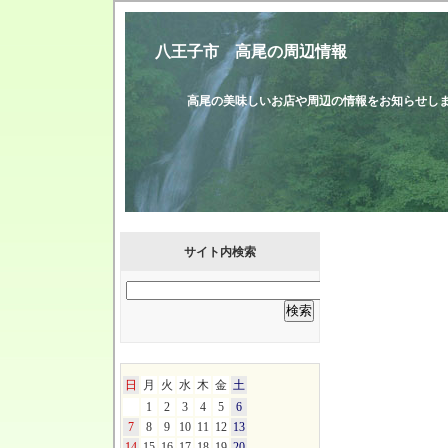
八王子市 高尾の周辺情報
高尾の美味しいお店や周辺の情報をお知
サイト内検索
日
月
火
水
木
金
土
1
2
3
4
5
6
7
8
9
10
11
12
13
14
15
16
17
18
19
20