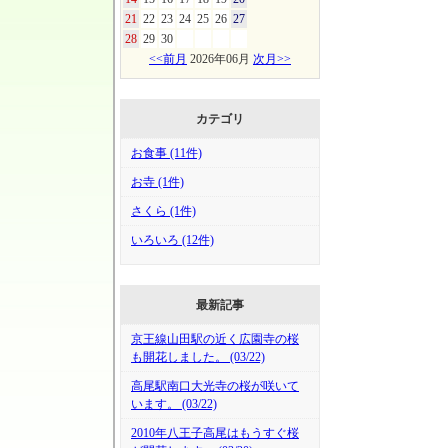
21
22
23
24
25
26
27
28
29
30
<<前月
2026年06月
次月>>
カテゴリ
お食事 (11件)
お寺 (1件)
さくら (1件)
いろいろ (12件)
最新記事
京王線山田駅の近く広園寺の桜
も開花しました。 (03/22)
高尾駅南口大光寺の桜が咲いて
います。 (03/22)
2010年八王子高尾はもうすぐ桜