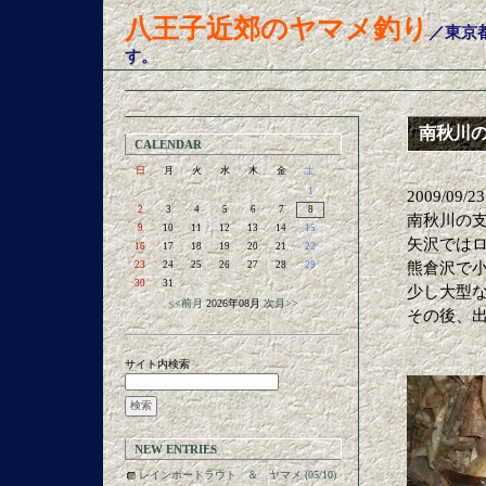
八王子近郊のヤマメ釣り
／東京
す。
南秋川
CALENDAR
日
月
火
水
木
金
土
1
2009/09/23
2
3
4
5
6
7
8
南秋川の
9
10
11
12
13
14
15
矢沢では
16
17
18
19
20
21
22
23
24
25
26
27
28
29
熊倉沢で
30
31
少し大型
<<前月
2026年08月
次月>>
その後、
サイト内検索
NEW ENTRIES
レインボートラウト ＆ ヤマメ (05/10)