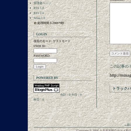
管理者ページ
RSS 1.0
RSS 2.0
Atom 1.0
処理時間 9.296979秒
LOGIN
現在のモード: ゲストモード
USER ID:
PASSWORD:
この記事のト
http://min
POWERED BY
トラック
合計：0
今日：0
昨日：0
←前
Copyright © 2006 八王子近郊のヤマメ釣り: