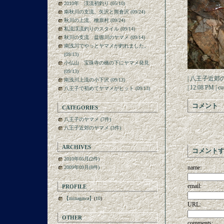
2010年 渓流初釣り (05/10)
南秋川の支流、矢沢と熊倉沢 (09/24)
秋川の上流、檜原村 (09/24)
私流渓流釣りのスタイル (09/14)
秋川の支流 盆堀川のヤマメ (09/14)
南浅川でやっとヤマメが釣れました。
(09/13)
小仏山 宝珠寺の橋の下にヤマメ発見
(09/13)
|
八王子近郊
南浅川上流の小下沢 (09/13)
| 12:08 PM |
co
八王子で初めてヤマメがヒット (09/13)
コメント
CATEGORIES
八王子のヤマメ (7件)
八王子近郊のヤマメ (3件)
ARCHIVES
コメント
2010年05月(2件)
name:
2009年09月(8件)
email:
PROFILE
【minagawa】
(
10
)
URL:
OTHER
comments: