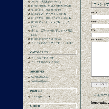
2010年 渓流初釣り (05/10)
コメント
南秋川の支流、矢沢と熊倉沢 (09/24)
秋川の上流、檜原村 (09/24)
name:
私流渓流釣りのスタイル (09/14)
秋川の支流 盆堀川のヤマメ (09/14)
email:
南浅川でやっとヤマメが釣れました。
(09/13)
URL:
小仏山 宝珠寺の橋の下にヤマメ発見
(09/13)
南浅川上流の小下沢 (09/13)
comments:
八王子で初めてヤマメがヒット (09/13)
CATEGORIES
八王子のヤマメ (7件)
八王子近郊のヤマメ (3件)
ARCHIVES
2010年05月(2件)
2009年09月(8件)
PROFILE
この記事のト
【minagawa】
(
10
)
http://min
OTHER