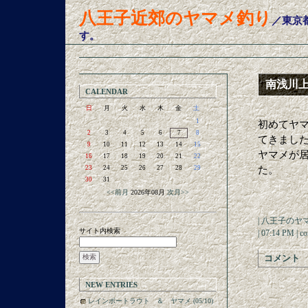
八王子近郊のヤマメ釣り
／東京
す。
南浅川
CALENDAR
日
月
火
水
木
金
土
1
初めてヤ
2
3
4
5
6
7
8
てきまし
9
10
11
12
13
14
15
ヤマメが
16
17
18
19
20
21
22
23
24
25
26
27
28
29
た。
30
31
<<前月
2026年08月
次月>>
|
八王子のヤ
サイト内検索
| 07:14 PM |
co
コメント
NEW ENTRIES
レインボートラウト ＆ ヤマメ (05/10)