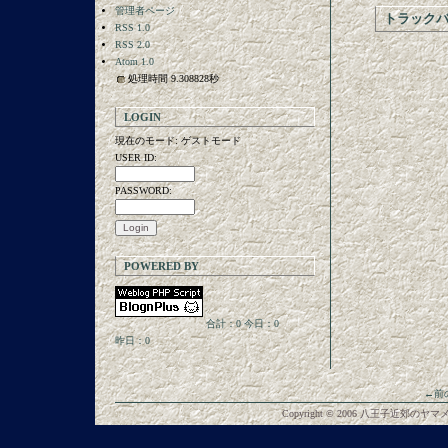
管理者ページ
トラック
RSS 1.0
RSS 2.0
Atom 1.0
処理時間 9.308828秒
LOGIN
現在のモード: ゲストモード
USER ID:
PASSWORD:
POWERED BY
合計：0
今日：0
昨日：0
←前
Copyright © 2006 八王子近郊のヤマメ釣