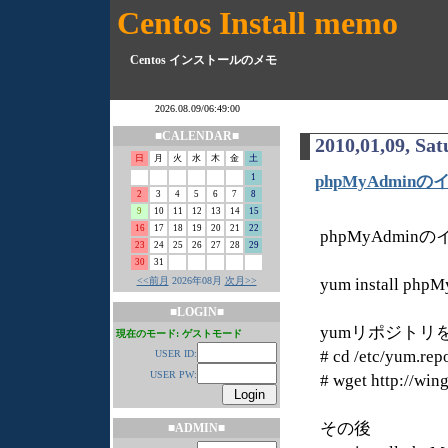
Centos Install memo
Centos インストールのメモ
■CALENDAR■
2010,01,09, Sa
日
月
火
水
木
金
土
1
phpMyAdmin
2
3
4
5
6
7
8
9
10
11
12
13
14
15
16
17
18
19
20
21
22
phpMyAdmi
23
24
25
26
27
28
29
30
31
<<前月
2026年08月
次月>>
yum instal
■LOGIN■
yumリポジトリ
現在のモード: ゲストモード
# cd /etc/yum.rep
USER ID:
USER PW:
# wget http://win
その後
■ADMIN■