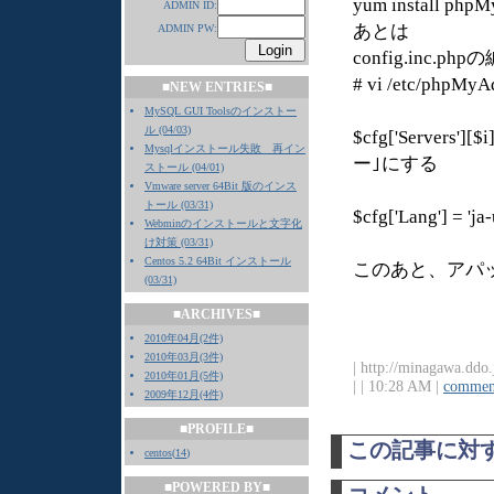
yum install 
ADMIN ID:
あとは
ADMIN PW:
config.inc.php
# vi /etc/phpMyA
■NEW ENTRIES■
MySQL GUI Toolsのインストー
ル (04/03)
$cfg['Servers'
Mysqlインストール失敗 再イン
ー｣にする
ストール (04/01)
Vmware server 64Bit 版のインス
トール (03/31)
$cfg['Lang'] = '
Webminのインストールと文字化
け対策 (03/31)
Centos 5.2 64Bit インストール
このあと、アパ
(03/31)
■ARCHIVES■
2010年04月(2件)
2010年03月(3件)
| http://minagawa.ddo.
2010年01月(5件)
|
| 10:28 AM |
comment
2009年12月(4件)
■PROFILE■
この記事に対
centos
(
14
)
■POWERED BY■