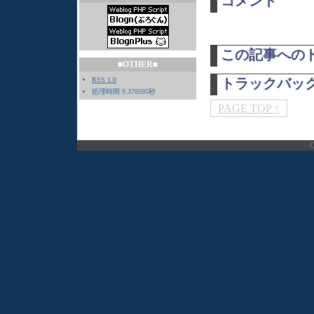
コメント
この記事への
■OTHER■
RSS 1.0
トラックバッ
処理時間 9.370595秒
PAGE TOP ↑
C