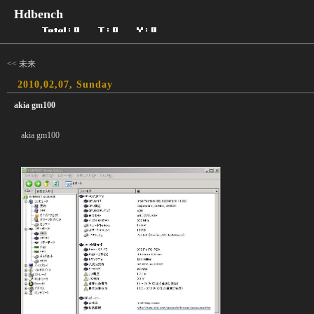
Hdbench
<< 未来
2010,02,07, Sunday
akia gm100
akia gm100