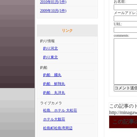
お名前:
2010年01月(1件)
2009年10月(1件)
メールアドレ
URL:
リンク
comments:
釣り情報
釣り河北
釣り東北
釣船
釣船 國丸
釣船 鮮翔丸
釣船 丸洋丸
ライブカメラ
この記事のト
松島 ホテル 大松荘
http://minaga
ホテル大観荘
この記事
松島町松島湾周辺