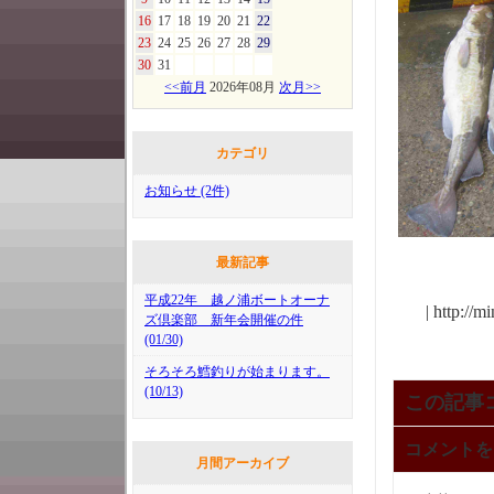
16
17
18
19
20
21
22
23
24
25
26
27
28
29
30
31
<<前月
2026年08月
次月>>
カテゴリ
お知らせ (2件)
最新記事
平成22年 越ノ浦ボートオーナ
| http://
ズ倶楽部 新年会開催の件
(01/30)
そろそろ鱈釣りが始まります。
(10/13)
この記事
コメントを
月間アーカイブ