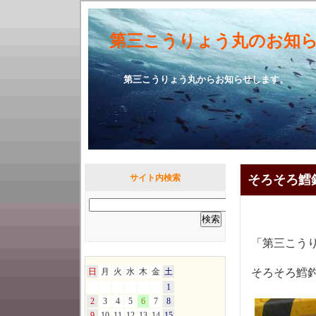
第三こうりょう丸のお知
第三こうりょう丸からお知らせ
サイト内検索
そろそろ鱈
「第三こう
日
月
火
水
木
金
土
そろそろ鱈
1
2
3
4
5
6
7
8
9
10
11
12
13
14
15