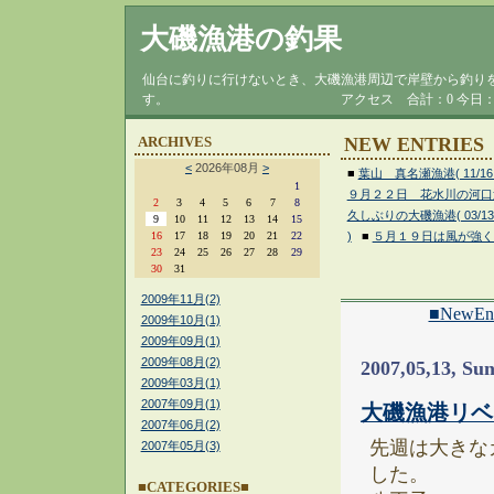
大磯漁港の釣果
仙台に釣りに行けないとき、大磯漁港周辺で岸壁から釣り
す。 アクセス
合計：0
今日：
NEW ENTRIES
ARCHIVES
<
2026年08月
>
■
葉山 真名瀬漁港( 11/16 
1
９月２２日 花水川の河口近く(
2
3
4
5
6
7
8
久しぶりの大磯漁港( 03/13 
9
10
11
12
13
14
15
16
17
18
19
20
21
22
)
■
５月１９日は風が強くて( 
23
24
25
26
27
28
29
30
31
2009年11月(2)
■NewEnt
2009年10月(1)
2009年09月(1)
2009年08月(2)
2007,05,13, Su
2009年03月(1)
2007年09月(1)
大磯漁港リベ
2007年06月(2)
先週は大きな
2007年05月(3)
した。
■CATEGORIES■