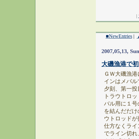
|
■NewEntries
|
2007,05,13, Su
大磯漁港で初
ＧＷ大磯漁港
インはメバル
夕刻、第一投
トラウトロッ
バル用に１号
を結んだだけ
ウトロッドが
仕方なくライ
でライン切れ