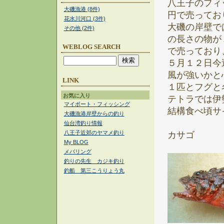
八王子のフィ
大磯漁港 (8件)
円で売ってお
花水川河口 (3件)
大磯の岸壁で
その他 (2件)
の長さの物が
WEBLOG SEARCH
で売っており
５月１２日今
風が強いかと
LINK
１匹とフグと
お気に入り
テトラでは伊
マイボート・フィッシング
結構食べ頃サ
大磯漁港岸壁からの釣り
仙台湾釣り情報
八王子近郊のヤマメ釣り
カサゴ
My BLOG
メバリング
釣りの先生 カジキ釣り
釣船 第三こうりょう丸