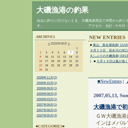
大磯漁港の釣果
仙台に釣りに行けないとき、大磯漁港周辺で岸壁から釣り
す。 アクセス
合計：0
今日：
NEW ENTRIES
ARCHIVES
<
2026年08月
>
■
葉山 真名瀬漁港( 11/16 
1
９月２２日 花水川の河口近く(
2
3
4
5
6
7
8
久しぶりの大磯漁港( 03/13 
9
10
11
12
13
14
15
16
17
18
19
20
21
22
)
■
５月１９日は風が強くて( 
23
24
25
26
27
28
29
30
31
2009年11月(2)
■NewEntries
|
2009年10月(1)
2009年09月(1)
2009年08月(2)
2007,05,13, Su
2009年03月(1)
2007年09月(1)
大磯漁港で初
2007年06月(2)
ＧＷ大磯漁港
2007年05月(3)
インはメバル
■CATEGORIES■