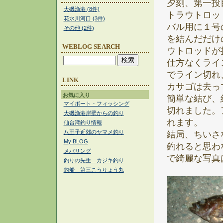
夕刻、第一投
大磯漁港 (8件)
トラウトロッ
花水川河口 (3件)
バル用に１号
その他 (2件)
を結んだだけ
WEBLOG SEARCH
ウトロッドが
仕方なくライ
でライン切れ
LINK
カサゴは去っ
お気に入り
簡単な結び、
マイボート・フィッシング
切れました。
大磯漁港岸壁からの釣り
れます。
仙台湾釣り情報
八王子近郊のヤマメ釣り
結局、ちいさ
My BLOG
釣れると思わ
メバリング
で綺麗な写真
釣りの先生 カジキ釣り
釣船 第三こうりょう丸