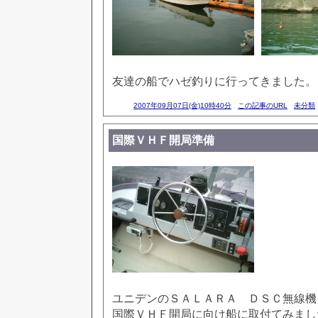
友達の船でハゼ釣りに行ってきました。
2007年09月07日(金)10時40分
この記事のURL
未分類
国際ＶＨＦ開局準備
ユニデンのＳＡＬＡＲＡ ＤＳＣ無線機
国際ＶＨＦ開局に向け船に取付てみまし