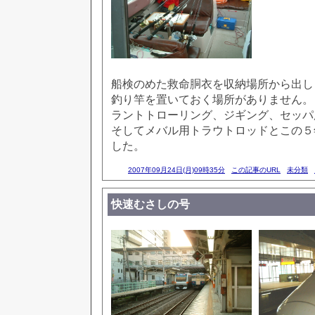
船検のめた救命胴衣を収納場所から出し
釣り竿を置いておく場所がありません。
ラントトローリング、ジギング、セッパ
そしてメバル用トラウトロッドとこの５
した。
2007年09月24日(月)09時35分
この記事のURL
未分類
快速むさしの号