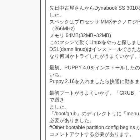
先日中古屋さんからDynabook SS 301
した。
スペックはプロセッサ MMXテクノロジPe
（266MHz)
メモリ 64MB(32MB+32MB)
このマシンで動くLinuxをやっと探しま
DSL(damn linux)はインストールで
なり何回かトライしたがうまくいかず、
最初、PUPPY 4.0をインストールし
いち。
Puppy 2.16を入れましたら快適に動き
最初ブートがうまくいかず、「GRUB
で躓き
ました。
「/boot/grub」のディレクトリに「men
必要がありました。
#Other bootable partition config be
コメントアウトする必要があります。