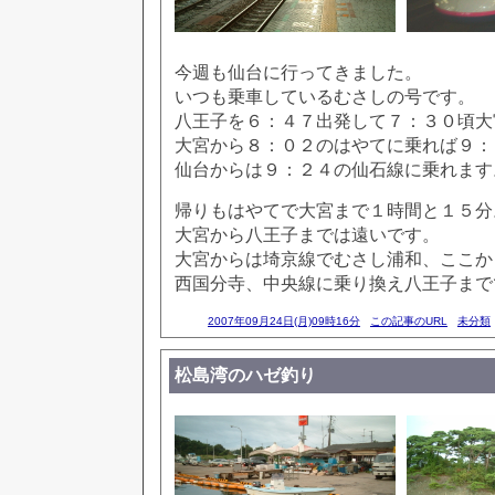
今週も仙台に行ってきました。
いつも乗車しているむさしの号です。
八王子を６：４７出発して７：３０頃大
大宮から８：０２のはやてに乗れば９：
仙台からは９：２４の仙石線に乗れます
帰りもはやてで大宮まで１時間と１５分
大宮から八王子までは遠いです。
大宮からは埼京線でむさし浦和、ここか
西国分寺、中央線に乗り換え八王子まで
2007年09月24日(月)09時16分
この記事のURL
未分類
松島湾のハゼ釣り