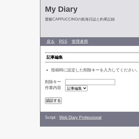
My Diary
愛艇CAPPUCCINOの航海日誌と釣果記録
戻る
RSS
管理者用
記事編集
投稿時に設定した削除キーを入力してください
削除キー
作業内容
Script :
Web Diary Professional