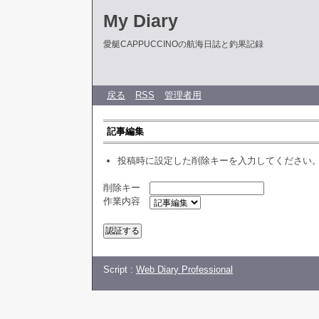
My Diary
愛艇CAPPUCCINOの航海日誌と釣果記録
戻る
RSS
管理者用
記事編集
投稿時に設定した削除キーを入力してください
削除キー
作業内容
Script :
Web Diary Professional