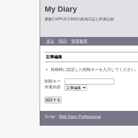
My Diary
愛艇CAPPUCCINOの航海日誌と釣果記録
戻る
RSS
管理者用
記事編集
投稿時に設定した削除キーを入力してください
削除キー
作業内容
Script :
Web Diary Professional