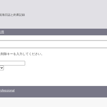
Oの航海日誌と釣果記録
者用
た削除キーを入力してください。
ofessional