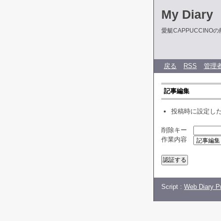
My Diary
愛艇CAPPUCCIN
戻る
RSS
管理
記事編集
投稿時に設定し
削除キー
作業内容
Script :
Web Diary Pr