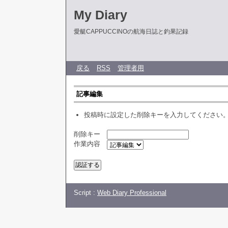
My Diary
愛艇CAPPUCCINOの航海日誌と釣果記録
戻る
RSS
管理者用
記事編集
投稿時に設定した削除キーを入力してください
削除キー
作業内容
Script :
Web Diary Professional