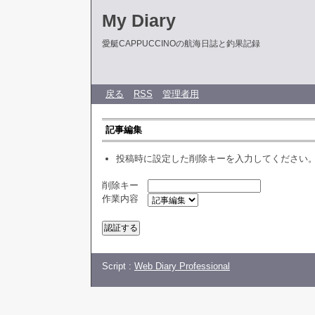
My Diary
愛艇CAPPUCCINOの航海日誌と釣果記録
戻る
RSS
管理者用
記事編集
投稿時に設定した削除キーを入力してください
削除キー
作業内容
Script :
Web Diary Professional