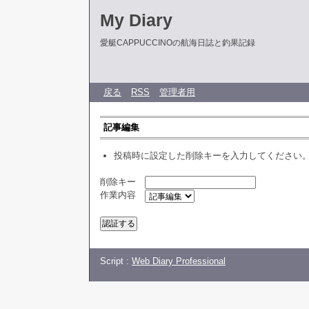
My Diary
愛艇CAPPUCCINOの航海日誌と釣果記録
戻る
RSS
管理者用
記事編集
投稿時に設定した削除キーを入力してください
削除キー
作業内容
Script :
Web Diary Professional