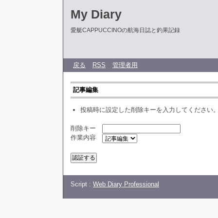
My Diary
愛艇CAPPUCCINOの航海日誌と釣果記録
戻る
RSS
管理者用
記事編集
投稿時に設定した削除キーを入力してください
削除キー
作業内容
Script :
Web Diary Professional