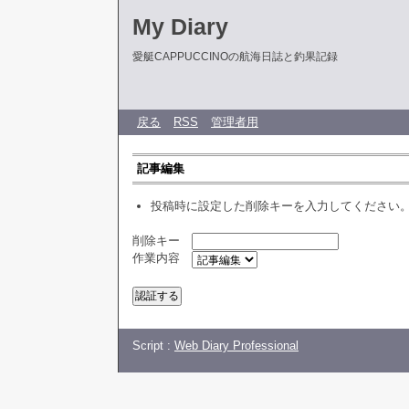
My Diary
愛艇CAPPUCCINOの航海日誌と釣果記録
戻る
RSS
管理者用
記事編集
投稿時に設定した削除キーを入力してください
削除キー
作業内容
Script :
Web Diary Professional