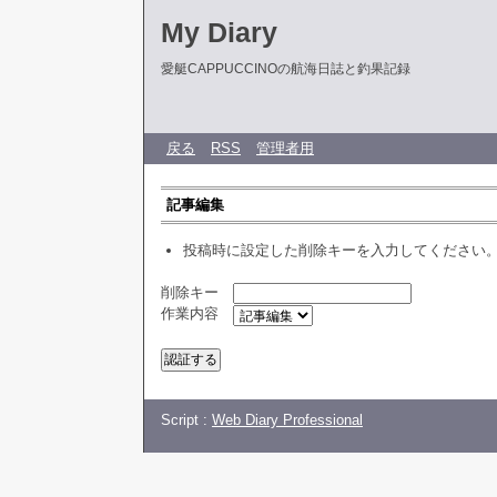
My Diary
愛艇CAPPUCCINOの航海日誌と釣果記録
戻る
RSS
管理者用
記事編集
投稿時に設定した削除キーを入力してください
削除キー
作業内容
Script :
Web Diary Professional