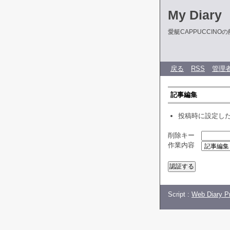
My Diary
愛艇CAPPUCCIN
戻る
RSS
管理
記事編集
投稿時に設定し
削除キー
作業内容
Script :
Web Diary Pr