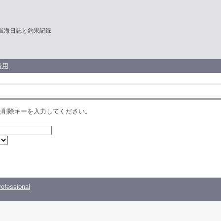
Oの航海日誌と釣果記録
者用
た削除キーを入力してください。
ofessional