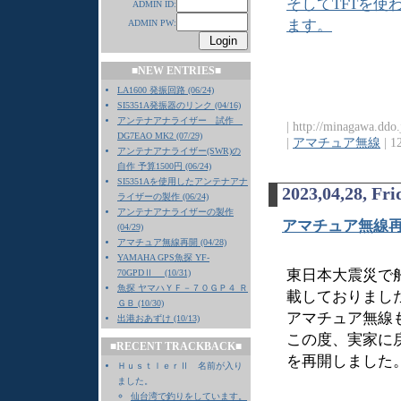
そしてTFTを使
ADMIN ID:
ます。
ADMIN PW:
■NEW ENTRIES■
LA1600 発振回路 (06/24)
SI5351A発振器のリンク (04/16)
アンテナアナライザー 試作
| http://minagawa.ddo
DG7EAO MK2 (07/29)
|
アマチュア無線
| 1
アンテナアナライザー(SWR)の
自作 予算1500円 (06/24)
SI5351Aを使用したアンテナアナ
2023,04,28, Fri
ライザーの製作 (06/24)
アンテナアナライザーの製作
アマチュア無線
(04/29)
アマチュア無線再開 (04/28)
YAMAHA GPS魚探 YF-
東日本大震災で
70GPDⅡ (10/31)
魚探 ヤマハＹＦ－７０ＧＰ４ Ｒ
載しておりまし
ＧＢ (10/30)
アマチュア無線
出港おあずけ (10/13)
この度、実家に
■RECENT TRACKBACK■
を再開しました
ＨｕｓｔｌｅｒⅡ 名前が入り
ました。
仙台湾で釣りをしています。