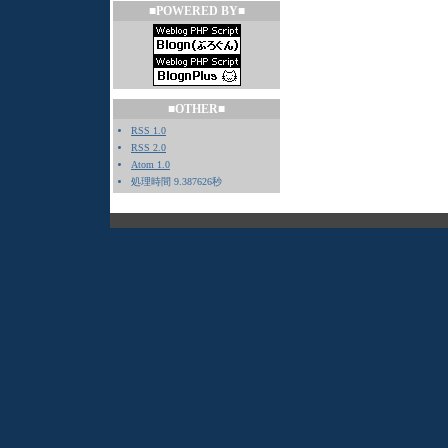
■POWERED BY■
■OTHER■
RSS 1.0
RSS 2.0
Atom 1.0
処理時間 9.387626秒