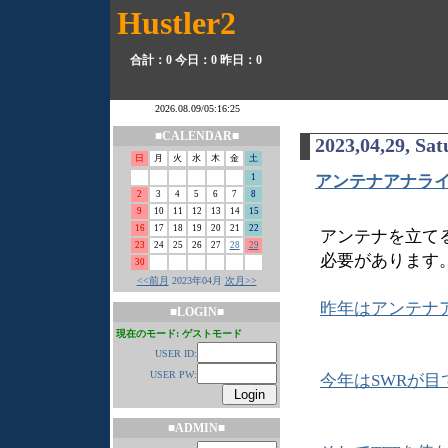
Hustler2
合計：0
今日：0
昨日：0
■CALENDAR■
2023,04,29, Sa
日
月
火
水
木
金
土
1
アンテナアナラ
2
3
4
5
6
7
8
9
10
11
12
13
14
15
16
17
18
19
20
21
22
アンテナを立て
23
24
25
26
27
28
29
必要があります
30
<<前月
2023年04月
次月>>
昨年はアンテナ
■LOGIN■
現在のモード: ゲストモード
USER ID:
USER PW:
今年はSWRが
■ADMIN■